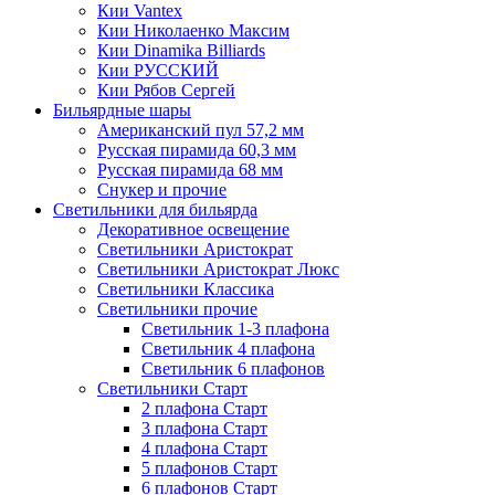
Кии Vantex
Кии Николаенко Максим
Кии Dinamika Billiards
Кии РУССКИЙ
Кии Рябов Сергей
Бильярдные шары
Американский пул 57,2 мм
Русская пирамида 60,3 мм
Русская пирамида 68 мм
Снукер и прочие
Светильники для бильярда
Декоративное освещение
Светильники Аристократ
Светильники Аристократ Люкс
Светильники Классика
Светильники прочие
Светильник 1-3 плафона
Светильник 4 плафона
Светильник 6 плафонов
Светильники Старт
2 плафона Старт
3 плафона Старт
4 плафона Старт
5 плафонов Старт
6 плафонов Старт