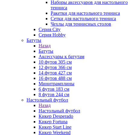
Наборы аксессуаров для настольного
тенниса
Ракетки для настольного тенниса
Сетки для настольного тенниса
Чехлы для теннисных столов
Серия City
Серия Hobby
Батуты
Назад
Батуты
Аксессуары к батутам
10 футов 305 см
12 футов 366 см
14 футов 427 см
16 футов 488 см
Минитрамплины
6 футов 183 см
8 футов 244 см
Настольный футбол
Назад
Настольный футбол
Кикер Desperado
Кикер Fortuna
Кикер Start Line
Кикер Weekend