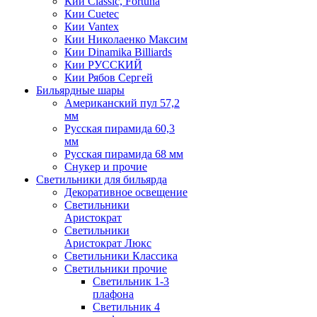
Кии Classic, Fortuna
Кии Cuetec
Кии Vantex
Кии Николаенко Максим
Кии Dinamika Billiards
Кии РУССКИЙ
Кии Рябов Сергей
Бильярдные шары
Американский пул 57,2
мм
Русская пирамида 60,3
мм
Русская пирамида 68 мм
Снукер и прочие
Светильники для бильярда
Декоративное освещение
Светильники
Аристократ
Светильники
Аристократ Люкс
Светильники Классика
Светильники прочие
Светильник 1-3
плафона
Светильник 4