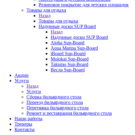
Резиновое покрытие для детских площадок
Товары для отдыха
Назад
Товары для отдыха
Надувные доски SUP Board
Назад
Надувные доски SUP Board
Aloha Sup-Board
Aqua Marina Sup-Board
iBoard Sup-Board
Molokai Sup-Board
Takumo Sup-Board
Весла Sup-Board
Акции
Услуги
Назад
Услуги
Сборка бильярдного стола
Переезд бильярдного стола
Перетяжка бильярдного стола
Ремонт и реставрация бильярдного стола
Наши работы
Тренеры
Контакты