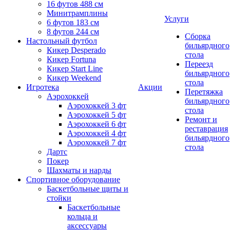
16 футов 488 см
Минитрамплины
Услуги
6 футов 183 см
8 футов 244 см
Сборка
Настольный футбол
бильярдного
Кикер Desperado
стола
Кикер Fortuna
Переезд
Кикер Start Line
бильярдного
Кикер Weekend
стола
Игротека
Акции
Перетяжка
Аэрохоккей
бильярдного
Аэрохоккей 3 фт
стола
Аэрохоккей 5 фт
Ремонт и
Аэрохоккей 6 фт
реставрация
Аэрохоккей 4 фт
бильярдного
Аэрохоккей 7 фт
стола
Дартс
Покер
Шахматы и нарды
Спортивное оборудование
Баскетбольные щиты и
стойки
Баскетбольные
кольца и
аксессуары