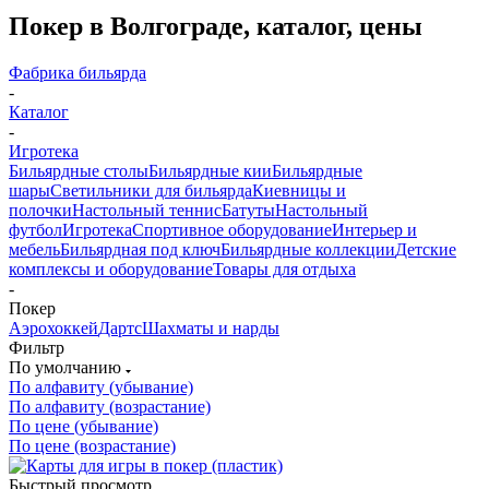
Покер в Волгограде, каталог, цены
Фабрика бильярда
-
Каталог
-
Игротека
Бильярдные столы
Бильярдные кии
Бильярдные
шары
Светильники для бильярда
Киевницы и
полочки
Настольный теннис
Батуты
Настольный
футбол
Игротека
Спортивное оборудование
Интерьер и
мебель
Бильярдная под ключ
Бильярдные коллекции
Детские
комплексы и оборудование
Товары для отдыха
-
Покер
Аэрохоккей
Дартс
Шахматы и нарды
Фильтр
По умолчанию
По алфавиту (убывание)
По алфавиту (возрастание)
По цене (убывание)
По цене (возрастание)
Быстрый просмотр