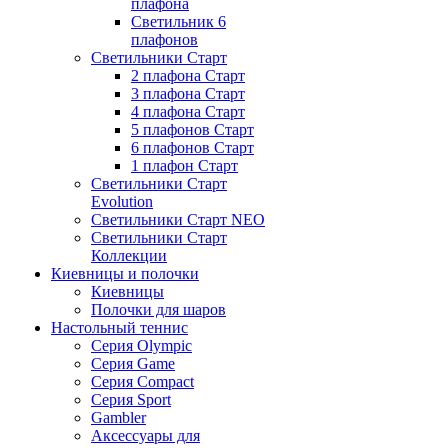
плафона
Светильник 6
плафонов
Светильники Старт
2 плафона Старт
3 плафона Старт
4 плафона Старт
5 плафонов Старт
6 плафонов Старт
1 плафон Старт
Светильники Старт
Evolution
Светильники Старт NEO
Светильники Старт
Коллекции
Киевницы и полочки
Киевницы
Полочки для шаров
Настольный теннис
Серия Olympic
Серия Game
Серия Compact
Серия Sport
Gambler
Аксессуары для