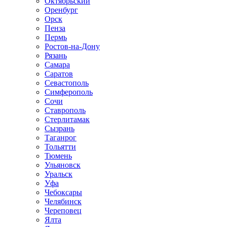
Октябрьский
Оренбург
Орск
Пенза
Пермь
Ростов-на-Дону
Рязань
Самара
Саратов
Севастополь
Симферополь
Сочи
Ставрополь
Стерлитамак
Сызрань
Таганрог
Тольятти
Тюмень
Ульяновск
Уральск
Уфа
Чебоксары
Челябинск
Череповец
Ялта