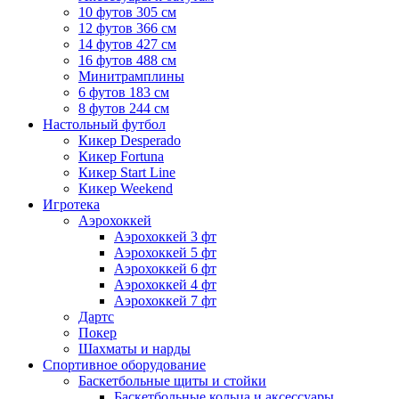
10 футов 305 см
12 футов 366 см
14 футов 427 см
16 футов 488 см
Минитрамплины
6 футов 183 см
8 футов 244 см
Настольный футбол
Кикер Desperado
Кикер Fortuna
Кикер Start Line
Кикер Weekend
Игротека
Аэрохоккей
Аэрохоккей 3 фт
Аэрохоккей 5 фт
Аэрохоккей 6 фт
Аэрохоккей 4 фт
Аэрохоккей 7 фт
Дартс
Покер
Шахматы и нарды
Спортивное оборудование
Баскетбольные щиты и стойки
Баскетбольные кольца и аксессуары