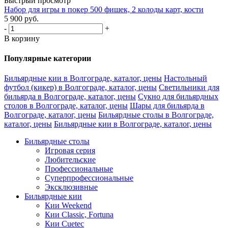
Быстрый просмотр
Набор для игры в покер 500 фишек, 2 колоды карт, кости
5 900
руб.
-
+
В корзину
Популярные категории
Бильярдные кии в Волгограде, каталог, цены
Настольный
футбол (кикер) в Волгограде, каталог, цены
Светильники для
бильярда в Волгограде, каталог, цены
Сукно для бильярдных
столов в Волгограде, каталог, цены
Шары для бильярда в
Волгограде, каталог, цены
Бильярдные столы в Волгограде,
каталог, цены
Бильярдные кии в Волгограде, каталог, цены
Бильярдные столы
Игровая серия
Любительские
Профессиональные
Суперпрофессиональные
Эксклюзивные
Бильярдные кии
Кии Weekend
Кии Classic, Fortuna
Кии Cuetec